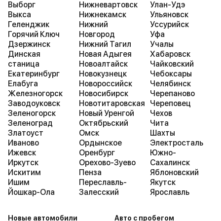
Выборг
Нижневартовск
Улан-Удэ
Выкса
Нижнекамск
Ульяновск
Геленджик
Нижний
Уссурийск
Горячий Ключ
Новгород
Уфа
Дзержинск
Нижний Тагил
Учалы
Динская
Новая Адыгея
Хабаровск
станица
Новоалтайск
Чайковский
Екатеринбург
Новокузнецк
Чебоксары
Елабуга
Новороссийск
Челябинск
Железногорск
Новосибирск
Черепаново
Заводоуковск
Новотитаровская
Череповец
Зеленогорск
Новый Уренгой
Чехов
Зеленоград
Октябрьский
Чита
Златоуст
Омск
Шахты
Иваново
Ордынское
Электросталь
Ижевск
Оренбург
Южно-
Иркутск
Орехово-Зуево
Сахалинск
Искитим
Пенза
Яблоновский
Ишим
Переславль-
Якутск
Йошкар-Ола
Залесский
Ярославль
Новые автомобили
Авто с пробегом