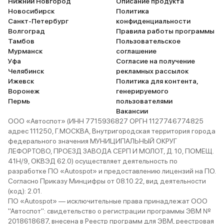
Нижний Новгород
Описание продукта
Новосибирск
Политика
Санкт-Петербург
конфиденциальности
Волгоград
Правила работы программы
Тамбов
Пользовательское
Мурманск
соглашение
Уфа
Согласие на получение
Челябинск
рекламных рассылок
Ижевск
Политика для контента,
Воронеж
генерируемого
Пермь
пользователями
Вакансии
ООО «Автоспот» (ИНН 7715936827 ОРГН 1127746774825
адрес 111250, Г.МОСКВА, Внутригородская территория города
федерального значения МУНИЦИПАЛЬНЫЙ ОКРУГ
ЛЕФОРТОВО, ПРОЕЗД ЗАВОДА СЕРП И МОЛОТ, Д. 10, ПОМЕЩ.
41Н/9, ОКВЭД 62.0) осуществляет деятельность по
разработке ПО «Autospot» и предоставлению лицензий на ПО.
Согласно Приказу Минцифры от 08.10.22, вид деятельности
(код): 2.01.
ПО «Autospot» — исключительные права принадлежат ООО
"Автоспот": свидетельство о регистрации программы ЭВМ №
2018618687, внесена в Реестр программ для ЭВМ, реестровая