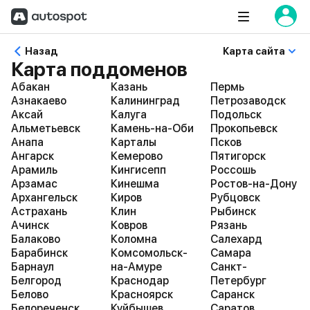
Назад
Карта сайта
Карта поддоменов
Абакан
Казань
Пермь
Азнакаево
Калининград
Петрозаводск
Аксай
Калуга
Подольск
Альметьевск
Камень-на-Оби
Прокопьевск
Анапа
Карталы
Псков
Ангарск
Кемерово
Пятигорск
Арамиль
Кингисепп
Россошь
Арзамас
Кинешма
Ростов-на-Дону
Архангельск
Киров
Рубцовск
Астрахань
Клин
Рыбинск
Ачинск
Ковров
Рязань
Балаково
Коломна
Салехард
Барабинск
Комсомольск-
Самара
Барнаул
на-Амуре
Санкт-
Белгород
Краснодар
Петербург
Белово
Красноярск
Саранск
Белореченск
Куйбышев
Саратов