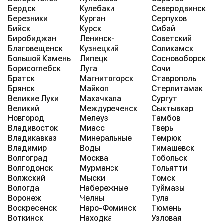
Бердск
Кулебаки
Северодвинск
Березники
Курган
Серпухов
Бийск
Курск
Сибай
Биробиджан
Ленинск-
Советский
Благовещенск
Кузнецкий
Соликамск
Большой Камень
Липецк
Сосновоборск
Борисоглебск
Луга
Сочи
Братск
Магнитогорск
Ставрополь
Брянск
Майкоп
Стерлитамак
Великие Луки
Махачкала
Сургут
Великий
Междуреченск
Сыктывкар
Новгород
Мелеуз
Тамбов
Владивосток
Миасс
Тверь
Владикавказ
Минеральные
Темрюк
Владимир
Воды
Тимашевск
Волгоград
Москва
Тобольск
Волгодонск
Мурманск
Тольятти
Волжский
Мыски
Томск
Вологда
Набережные
Туймазы
Воронеж
Челны
Тула
Воскресенск
Наро-Фоминск
Тюмень
Воткинск
Находка
Узловая